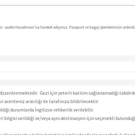
z saatte Havalimanı’na hareket ediyoruz. Pasaport ve bagaj işlemlerimizin ardından
üzenlenmektedir. Gezi için yeterli katılım sağlanamadığı takdirde, 
r acenteniz aracılığı ile tarafınıza bildirilecektir.
diği durumlarda İngilizce rehberlik verilebilir.
 bilgisi verildiği ve/veya aynı destinasyon için seçenekli bulundu