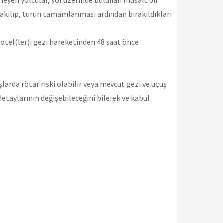
emeyen yolcular, yol üzerinde bulunan müsait bir
rakılıp, turun tamamlanması ardından bırakıldıkları
 otel(ler)i gezi hareketinden 48 saat önce
şlarda rötar riski olabilir veya mevcut gezi ve uçuş
detaylarının değişebileceğini bilerek ve kabul