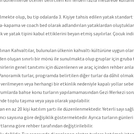
gibi dönemlerde oteller belirtilen km’lerden fazla mesafede kullanı
bilmekte olup, bu tip odalarda 3. Kişiye tahsis edilen yatak standart
a-kapama ve coach bed olarak adlandırılan yataklardan oluştukları i
 ve yatak tipini kabul ettiklerini beyan etmiş sayılırlar. Çocuk ind
ınan Kahvaltılar, bulunulan ülkenin kahvaltı kültürüne uygun olar
en oluşan sınırlı bir mönü ile sunulmakta olup gruplar için gruba tah
ehirlerin genel tanıtımı için düzenlenen ve araç içinden rehber an
. Panoramik turlar, programda belirtilen diğer turlar da dâhil olma
 verilmeyen veya herhangi bir etkinlik nedeniyle kapalı yollar sebe
rumlarda bahse konu turların yapılamamasından Gezi Merkezi soruml
nde toplu taşıma veya yaya olarak yapılabilir.
ndan en az 20 kişi katılım şartı ile düzenlenmektedir. Yeterli sayı 
lımcı sayısına göre değişiklik göstermektedir. Ayrıca turların günleri
larına göre rehber tarafından değiştirilebilir.