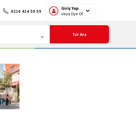
Giriş Yap
0216 414 59 59
veya Üye Ol
Tur Ara