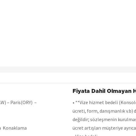
Fiyata Dahil Olmayan 
SAW) – Paris(ORY) –
•
**Vize hizmet bedeli (Konsolo
ücreti, form, danışmanlık v.b) 
değildir; sözleşmenin kurulmas
ama Konaklama
ücret artışları müşteriye ayrıca