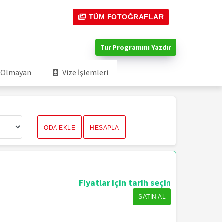
TÜM FOTOĞRAFLAR
Tur Programını Yazdır
 &Olmayan
Vize İşlemleri
ODA EKLE
HESAPLA
Fiyatlar için tarih seçin
SATIN AL