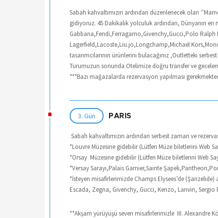
Sabah kahvaltımızın ardından düzenlenecek olan ‘’Marne 
gidiyoruz. 45 Dakikalık yolculuk ardından, Dünyanın 
Gabbana,Fendi,Ferragamo,Givenchy,Gucci,Polo Ralph La
Lagerfield,Lacoste,Liu.jo,Longchamp,Michael Kors,Monc
tasarımcılarının ürünlerini bulacağınız ,Outletteki serbes
Turumuzun sonunda Otelimize doğru transfer ve gecelem
***Bazı mağazalarda rezervasyon yapılması gerekmektedir.
3. Gün
PARIS
Sabah kahvaltımızın ardından serbest zaman ve rezerva
*Louvre Müzesine gidebilir (Lütfen Müze biletlerini Web 
*Orsay Müzesine gidebilir (Lütfen Müze biletlerini Web S
*Versay Sarayı,Palais Garnier,Sainte Şapeli,Pantheon,Pom
*İsteyen misafirlerimizde Champs Elysees’de (Şanzelide) al
Escada, Zegna, Givenchy, Gucci, Kenzo, Lanvin, Sergio R
**Akşam yürüyüşü seven misafirlerimizle III. Alexandre Kö