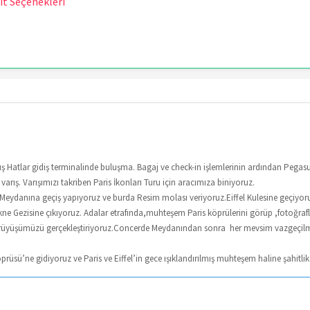
it Seçenekleri
ış Hatlar gidiş terminalinde buluşma. Bagaj ve check-in işlemlerinin ardından Pegasus
 varış. Varışımızı takriben Paris İkonları Turu için aracımıza biniyoruz.
 Meydanına geçiş yapıyoruz ve burda Resim molası veriyoruz.Eiffel Kulesine geçiyor
ekne Gezisine çıkıyoruz. Adalar etrafında,muhteşem Paris köprülerini görüp ,fotoğra
rüyüşümüzü gerçekleştiriyoruz.Concerde Meydanından sonra her mevsim vazgeçilmez
prüsü’ne gidiyoruz ve Paris ve Eiffel’in gece ışıklandırılmış muhteşem haline şahitl