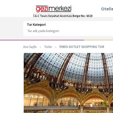
Otell
İ.G.C Tours Seyahat Acentası Belge No : 6523
Tur Kategori
Ana Sayfa
›
Turlar
›
PARİS OUTLET SHOPPING TUR