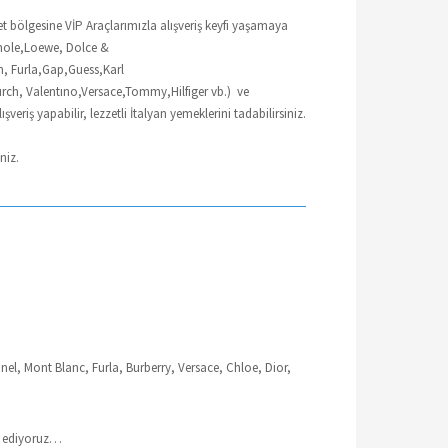
 bölgesine VİP Araçlarımızla alışveriş keyfi yaşamaya
hole,Loewe, Dolce &
, Furla,Gap,Guess,Karl
ch, Valentıno,Versace,Tommy,Hilfiger vb.) ve
riş yapabilir, lezzetli İtalyan yemeklerini tadabilirsiniz.
niz.
anel, Mont Blanc, Furla, Burberry, Versace, Chloe, Dior,
ik ediyoruz…