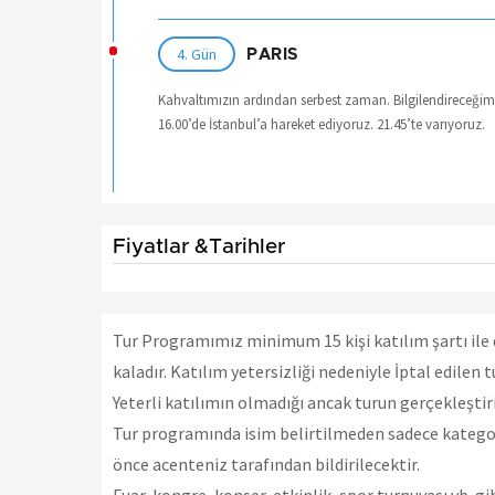
4. Gün
PARIS
Kahvaltımızın ardından serbest zaman. Bilgilendireceğimi
16.00’de İstanbul’a hareket ediyoruz. 21.45’te varıyoruz.
Fiyatlar &Tarihler
Tur Programımız minimum 15 kişi katılım şartı ile d
kaladır. Katılım yetersizliği nedeniyle İptal edilen tu
Yeterli katılımın olmadığı ancak turun gerçekleştiril
Tur programında isim belirtilmeden sadece kategori
önce acenteniz tarafından bildirilecektir.