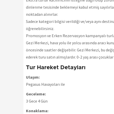
Ekstra turlar katılımcının isteğine bağlı olup zoru
dinlenme tesisinde beklemeyi kabul etmiş sayılırla
noktadan alınırlar.
Sadece kategori bilgisi verildiği ve/veya aynı dest
öğrenebilirsiniz.
Promosyon ve Erken Rezervasyon kampanyalı turları
Gezi Merkezi, hava yolu ile yolcu arasında aracı kur
öncesinde saatler değişebilir. Gezi Merkezi, bu deği
ederek turu satın almışlardır. 0-2 yaş arası çocukla
Tur Hareket Detayları
Ulaşım:
Pegasus Havayoları ile
Geceleme:
3 Gece 4 Gün
Konaklama: