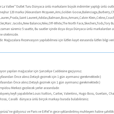
La Vallee’’Outlet Turu Dünyaca ünlü markaların büyük indirimler yaptığı ünlü outlet
en meşhur 120 marka (Alexandarn Mcqueen,Ami,Golden Goose,Balenciaga,Burberry,C
uren,Prada,Saint Laurent,Adidas,Balmaın,Boss,Armani,Calvin Klein,Celine,Coach
ler,Marc Jacobs,New Balance,Nıke,Off-Whıte,The North Face,Skechers,Tods,Tory Bur
t zaman süremiz 5 saattir, Bu saatler içinde doya doya Dünyaca ünlü markalardan alışve
e otelimizde.
 Mağazalara Rezervasyon yapılabilmesi için lütfen kayıt esnasında lütfen bilgi veri
syon yapılan mağazalar için Şanzeliye Caddesine geçiyoruz.
Sayfasından Önce alınız.Detaylı gezmek için 1 gün ayırmanız gerekmektedir.)
ayfasından Önce alınız.Detaylı gezmek için 1 gün ayırmanız gerekmektedir.)
pidou Merkezi gezilecek yerler arasındadır.
ışveriş keyfi yapabilirler.Louis Vuitton, Cartier, Valentino, Hugo Boss, Guerlain, Ch
ossi, Cavalli dünyaca ünlü birçok markayı burada bulabilirsiniz.
prüsü’ne gidiyoruz ve Paris ve Eiffel’in gece ışıklandırılmış muhteşem haline şahitl