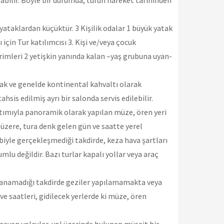
labilir. Böyle bir durumda, turun hareket tarihinden
 yataklardan küçüktür. 3 Kişilik odalar 1 büyük yatak
çin Tur katılımcısı 3. Kişi ve/veya çocuk
irimleri 2 yetişkin yanında kalan –yaş grubuna uyan-
ak ve genelde kontinental kahvaltı olarak
sis edilmiş ayrı bir salonda servis edilebilir.
latımıyla panoramik olarak yapılan müze, ören yeri
k üzere, tura denk gelen gün ve saatte yerel
biyle gerçekleşmediği takdirde, keza hava şartları
u değildir. Bazı turlar kapalı yollar veya araç
sağlanamadığı takdirde geziler yapılamamakta veya
 ve saatleri, gidilecek yerlerde ki müze, ören