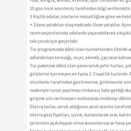
Fuar, kongre, konser, etkinlik, spor turnuvası vb. 
15 gün önce acenteniz tarafından bilgi verilecektir.
3 Kişilik odalar, otellerin müsaitliğine göre verile
+ 1ilave yataktan oluşmaktadır. İlave yataklar. Açm
rezervasyonlarında odalarda yaşanabilecek sıkışıklık
tek çocuk için geçerlidir.
Tur programında dâhil olan hizmetlerden Otelde al
adlandırılan tereyağı, reçel, ekmek, çay veya kahved
Tur paketine dâhil olan panoramik şehir turları, ş
girişlerini içermeyen en fazla 2-3 saatlik turlardır
otoriteler tarafından gezilmesine, girilmesine izin
nedeniyle turun yapılması imkansız hale geldiği du
girişine izin verilmeyen noktalarda imkânlar dâhili
Ekstra turlar, servis aldığımız yerel acente tarafı
ekstra gezi fiyatları, içerik, kullanılacak araç katı
yerlerinin açık/kapalı olma durumlarına ve hava şart