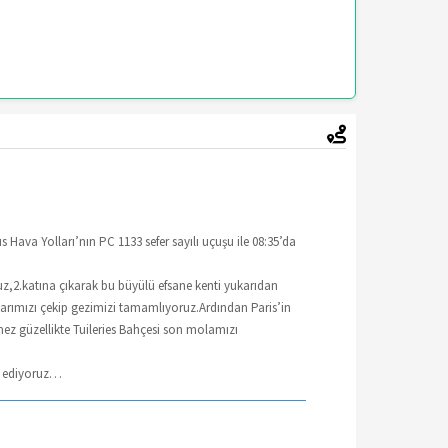
 Hava Yolları’nın PC 1133 sefer sayılı uçuşu ile 08:35’da
uz,2.katına çıkarak bu büyülü efsane kenti yukarıdan
flarımızı çekip gezimizi tamamlıyoruz.Ardından Paris’in
 güzellikte Tuileries Bahçesi son molamızı
ik ediyoruz…