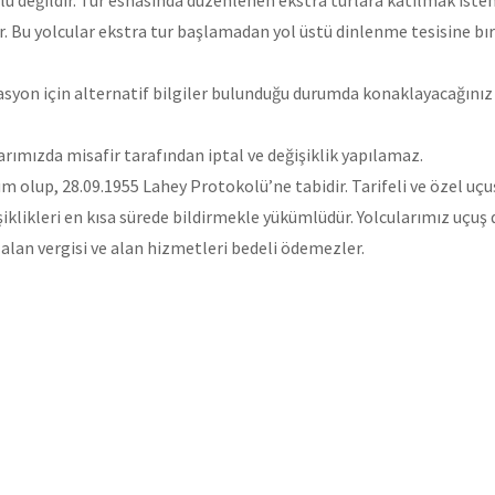
nlu değildir. Tur esnasında düzenlenen ekstra turlara katılmak ist
r. Bu yolcular ekstra tur başlamadan yol üstü dinlenme tesisine bı
inasyon için alternatif bilgiler bulunduğu durumda konaklayacağınız
mızda misafir tarafından iptal ve değişiklik yapılamaz.
um olup, 28.09.1955 Lahey Protokolü’ne tabidir. Tarifeli ve özel uçu
şiklikleri en kısa sürede bildirmekle yükümlüdür. Yolcularımız uçuş 
r alan vergisi ve alan hizmetleri bedeli ödemezler.