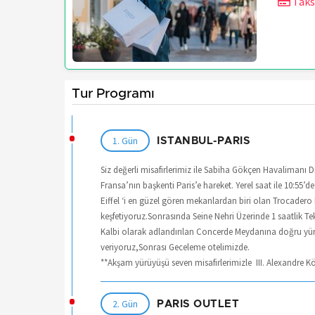
Taks
Tur Programı
1. Gün
ISTANBUL-PARIS
Siz değerli misafirlerimiz ile Sabiha Gökçen Havalimanı D
Fransa’nın başkenti Paris’e hareket. Yerel saat ile 10:55’de
Eiffel ‘i en güzel gören mekanlardan biri olan Trocadero
keşfetiyoruz.Sonrasında Seine Nehri Üzerinde 1 saatlik T
Kalbi olarak adlandırılan Concerde Meydanına doğru yü
veriyoruz,Sonrası Geceleme otelimizde.
**Akşam yürüyüşü seven misafirlerimizle III. Alexandre Kö
2. Gün
PARIS OUTLET