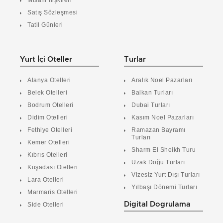
Misafir İlişkileri
Satış Sözleşmesi
Tatil Günleri
Yurt İçi Oteller
Turlar
Alanya Otelleri
Aralık Noel Pazarları
Belek Otelleri
Balkan Turları
Bodrum Otelleri
Dubai Turları
Didim Otelleri
Kasım Noel Pazarları
Fethiye Otelleri
Ramazan Bayramı
Turları
Kemer Otelleri
Sharm El Sheikh Turu
Kıbrıs Otelleri
Uzak Doğu Turları
Kuşadası Otelleri
Vizesiz Yurt Dışı Turları
Lara Otelleri
Yılbaşı Dönemi Turları
Marmaris Otelleri
Digital Dogrulama
Side Otelleri