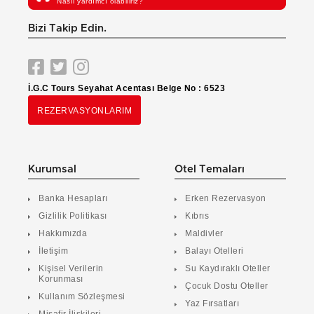
Nasıl yardımcı olabiliriz?
Bizi Takip Edin.
İ.G.C Tours Seyahat Acentası Belge No : 6523
REZERVASYONLARIM
Kurumsal
Otel Temaları
Banka Hesapları
Erken Rezervasyon
Gizlilik Politikası
Kıbrıs
Hakkımızda
Maldivler
İletişim
Balayı Otelleri
Kişisel Verilerin
Su Kaydıraklı Oteller
Korunması
Çocuk Dostu Oteller
Kullanım Sözleşmesi
Yaz Fırsatları