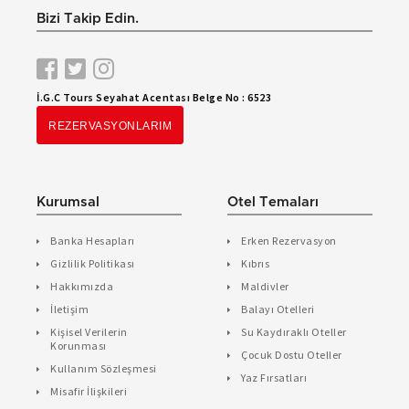
Bizi Takip Edin.
İ.G.C Tours Seyahat Acentası Belge No : 6523
REZERVASYONLARIM
Kurumsal
Otel Temaları
Banka Hesapları
Erken Rezervasyon
Gizlilik Politikası
Kıbrıs
Hakkımızda
Maldivler
İletişim
Balayı Otelleri
Kişisel Verilerin
Su Kaydıraklı Oteller
Korunması
Çocuk Dostu Oteller
Kullanım Sözleşmesi
Yaz Fırsatları
Misafir İlişkileri