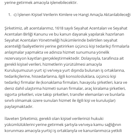
yerine getirmek amacıyla işlenebilecektir.
c) İşlenen Kişisel Verilerin Kimlere ve Hangi Amaçla Aktarılabileceği
Şirketimiz, alt acentalarımız, 1618 sayılı Seyahat Acentaları ve Seyahat
Acentaları Birliği Kanunu ve bu kanun dayanak yapılarak hazırlanan
Seyahat Acentaları Yönetmeliği hükümlerinde belirtilen seyahat
acenteliği faaliyetlerini yerine getirirken üçüncü kişi tedarikçi firmalarla
anlaşmalar yapmakta ve adınıza hizmet sunumuna yönelik
rezervasyon kayıtları gerçekleştirmektedir. Dolayısıyla, tarafınıza ait
gerekli kişisel verileri, hizmetlerin yürütülmesi amacıyla
Kuruluşumuzun yurt içi ve/veya yurt dışında bulunan iş ortaklarına,
tedarikçilerine, hissedarlarına, ilgili konsolosluklara, üçüncü kişi
tedarikçi firmalar ile (konaklama firmaları, havayolu şirketleri, kara ve
deniz dahil ulaştırma hizmeti sunan firmalar, araç kiralama şirketleri,
sigorta şirketleri, vize takip şirketleri, transfer elemanları ve bunlarla
sınırlı olmamak üzere sunulan hizmet ile ilgili kişi ve kuruluşlar)
paylaşmaktadır.
İlaveten Şirketimiz, gerekli olan kişisel verilerinizi hukuki
yükümlülüklerini yerine getirmek şartıyla ve/veya kamu sağlığının
korunması amacıyla yurtiçi iş ortaklarıyla ve kanunlarımızca yetkili