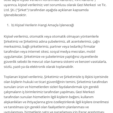
uyarınca, kişisel verileriniz; veri sorumlusu olarak Gezi Merkezi ve Tic.
Ltd. Şti. ("Şirket") tarafından aşağıda açıklanan kapsamda
işlenebilecektir.
b) Kişisel Verilerin Hangi Amaçla İşleneceği
Kişisel verileriniz, otomatik veya otomatik olmayan yöntemlerle
Şirketimiz ve Şirketimiz adına şubelerimiz, alt acentelerimiz, çağrı
merkezimiz, bağlı şirketlerimiz, partner veya tedarikçi firmalar
tarafından veya internet sitesi, sosyal medya mecraları, mobil
uygulamalar, Şirketimize ve şubelerimize yaptığınız ziyaretlerde
güvenlik sebebi ile mevcut olan kamera sistemi ve benzeri vasıtalarla,
sözlü, yazılı ya da elektronik olarak toplanabilir.
Toplanan kişisel verileriniz, Şirketimiz ve Şirketimizle iş ilişkisi içerisinde
olan kişilerin hukuki ve ticari güvenliğinin temini, Şirketimiz tarafından
sunulan ürün ve hizmetlerden sizleri faydalandırmak için gerekli
çalışmaların iş birimlerimiz tarafından yapılması, Gezi Merkezi
tarafından sunulan hizmetlerin ilgili kişilerin beğeni, kullanım
alışkanlıkları ve ihtiyaçlarına göre özelleştirilerek ilgili kişilere önerilmesi
ve tanıtılması için gerekli olan faaliyetlerin planlanması ve
uygulanması, hizmetlerin satış ve pazarlaması için Pazar araştırması