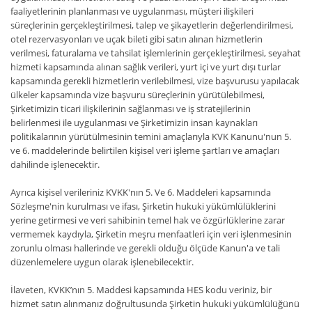
faaliyetlerinin planlanması ve uygulanması, müşteri ilişkileri
süreçlerinin gerçekleştirilmesi, talep ve şikayetlerin değerlendirilmesi,
otel rezervasyonları ve uçak bileti gibi satın alınan hizmetlerin
verilmesi, faturalama ve tahsilat işlemlerinin gerçekleştirilmesi, seyahat
hizmeti kapsamında alınan sağlık verileri, yurt içi ve yurt dışı turlar
kapsamında gerekli hizmetlerin verilebilmesi, vize başvurusu yapılacak
ülkeler kapsamında vize başvuru süreçlerinin yürütülebilmesi,
Şirketimizin ticari ilişkilerinin sağlanması ve iş stratejilerinin
belirlenmesi ile uygulanması ve Şirketimizin insan kaynakları
politikalarının yürütülmesinin temini amaçlarıyla KVK Kanunu'nun 5.
ve 6. maddelerinde belirtilen kişisel veri işleme şartları ve amaçları
dahilinde işlenecektir.
Ayrıca kişisel verileriniz KVKK'nın 5. Ve 6. Maddeleri kapsamında
Sözleşme'nin kurulması ve ifası, Şirketin hukuki yükümlülüklerini
yerine getirmesi ve veri sahibinin temel hak ve özgürlüklerine zarar
vermemek kaydıyla, Şirketin meşru menfaatleri için veri işlenmesinin
zorunlu olması hallerinde ve gerekli olduğu ölçüde Kanun'a ve tali
düzenlemelere uygun olarak işlenebilecektir.
İlaveten, KVKK’nın 5. Maddesi kapsamında HES kodu veriniz, bir
hizmet satın alınmanız doğrultusunda Şirketin hukuki yükümlülüğünü