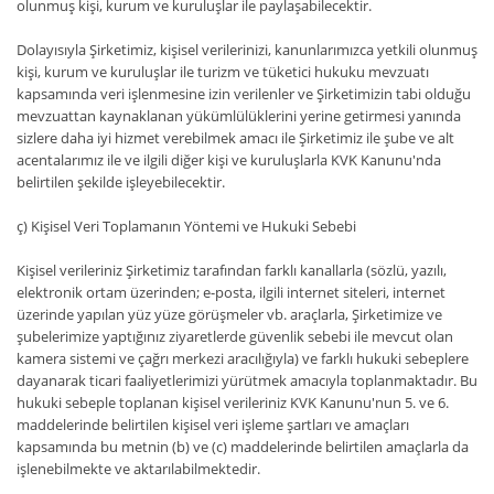
olunmuş kişi, kurum ve kuruluşlar ile paylaşabilecektir.
Dolayısıyla Şirketimiz, kişisel verilerinizi, kanunlarımızca yetkili olunmuş
kişi, kurum ve kuruluşlar ile turizm ve tüketici hukuku mevzuatı
kapsamında veri işlenmesine izin verilenler ve Şirketimizin tabi olduğu
mevzuattan kaynaklanan yükümlülüklerini yerine getirmesi yanında
sizlere daha iyi hizmet verebilmek amacı ile Şirketimiz ile şube ve alt
acentalarımız ile ve ilgili diğer kişi ve kuruluşlarla KVK Kanunu'nda
belirtilen şekilde işleyebilecektir.
ç) Kişisel Veri Toplamanın Yöntemi ve Hukuki Sebebi
Kişisel verileriniz Şirketimiz tarafından farklı kanallarla (sözlü, yazılı,
elektronik ortam üzerinden; e-posta, ilgili internet siteleri, internet
üzerinde yapılan yüz yüze görüşmeler vb. araçlarla, Şirketimize ve
şubelerimize yaptığınız ziyaretlerde güvenlik sebebi ile mevcut olan
kamera sistemi ve çağrı merkezi aracılığıyla) ve farklı hukuki sebeplere
dayanarak ticari faaliyetlerimizi yürütmek amacıyla toplanmaktadır. Bu
hukuki sebeple toplanan kişisel verileriniz KVK Kanunu'nun 5. ve 6.
maddelerinde belirtilen kişisel veri işleme şartları ve amaçları
kapsamında bu metnin (b) ve (c) maddelerinde belirtilen amaçlarla da
işlenebilmekte ve aktarılabilmektedir.