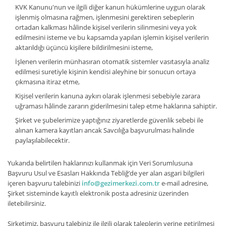
KVK Kanunu'nun ve ilgili diğer kanun hükümlerine uygun olarak
işlenmiş olmasına rağmen, işlenmesini gerektiren sebeplerin
ortadan kalkması hâlinde kişisel verilerin silinmesini veya yok
edilmesini isteme ve bu kapsamda yapılan işlemin kişisel verilerin
aktarıldığı üçüncü kişilere bildirilmesini isteme,
İşlenen verilerin münhasıran otomatik sistemler vasıtasıyla analiz
edilmesi suretiyle kişinin kendisi aleyhine bir sonucun ortaya
çıkmasına itiraz etme,
Kişisel verilerin kanuna aykırı olarak işlenmesi sebebiyle zarara
uğraması hâlinde zararın giderilmesini talep etme haklarına sahiptir.
Şirket ve şubelerimize yaptığınız ziyaretlerde güvenlik sebebi ile
alınan kamera kayıtları ancak Savcılığa başvurulması halinde
paylaşılabilecektir.
Yukarıda belirtilen haklarınızı kullanmak için Veri Sorumlusuna
Başvuru Usul ve Esasları Hakkında Tebliğ’de yer alan asgari bilgileri
içeren başvuru talebinizi
info@gezimerkezi.com.tr
e-mail adresine,
Şirket sisteminde kayıtlı elektronik posta adresiniz üzerinden
iletebilirsiniz.
Şirketimiz, başvuru talebiniz ile ilgili olarak taleplerin yerine getirilmesi