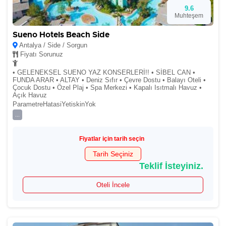
9.6
Muhteşem
Sueno Hotels Beach Side
Antalya / Side / Sorgun
Fiyatı Sorunuz
• GELENEKSEL SUENO YAZ KONSERLERİ!! • SİBEL CAN •
FUNDA ARAR • ALTAY • Deniz Sıfır • Çevre Dostu • Balayı Oteli •
Çocuk Dostu • Özel Plaj • Spa Merkezi • Kapalı Isıtmalı Havuz •
Açık Havuz
ParametreHatasiYetiskinYok
...
Fiyatlar için tarih seçin
Tarih Seçiniz
Teklif İsteyiniz.
Oteli İncele