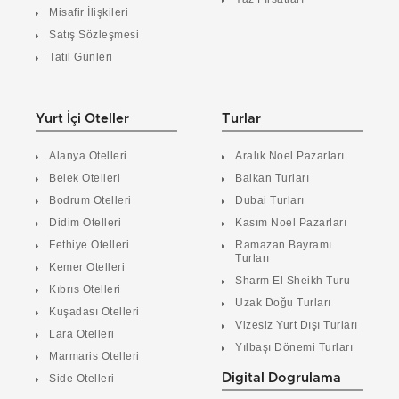
Misafir İlişkileri
Satış Sözleşmesi
Tatil Günleri
Yurt İçi Oteller
Turlar
Alanya Otelleri
Aralık Noel Pazarları
Belek Otelleri
Balkan Turları
Bodrum Otelleri
Dubai Turları
Didim Otelleri
Kasım Noel Pazarları
Fethiye Otelleri
Ramazan Bayramı
Turları
Kemer Otelleri
Sharm El Sheikh Turu
Kıbrıs Otelleri
Uzak Doğu Turları
Kuşadası Otelleri
Vizesiz Yurt Dışı Turları
Lara Otelleri
Yılbaşı Dönemi Turları
Marmaris Otelleri
Digital Dogrulama
Side Otelleri