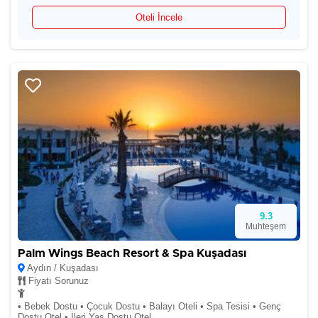
Oteli İncele
9.3
Muhteşem
Palm Wings Beach Resort & Spa Kuşadası
Aydın / Kuşadası
Fiyatı Sorunuz
• Bebek Dostu • Çocuk Dostu • Balayı Oteli • Spa Tesisi • Genç
Dostu Otel • İleri Yaş Dostu Otel