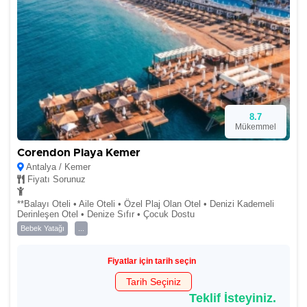
8.7
Mükemmel
Corendon Playa Kemer
Antalya / Kemer
Fiyatı Sorunuz
**Balayı Oteli • Aile Oteli • Özel Plaj Olan Otel • Denizi Kademeli
Derinleşen Otel • Denize Sıfır • Çocuk Dostu
Bebek Yatağı
...
Fiyatlar için tarih seçin
Tarih Seçiniz
Teklif İsteyiniz.