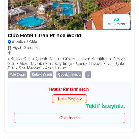
9.2
Muhteşem
Club Hotel Turan Prince World
Antalya / Side
Fiyatı Sorunuz
• Balayı Oteli • Çocuk Dostu • Güvenli Turizm Sertifikalı • Denize
Sıfır • Mavi Bayraklı • Su Kaydırağı • Çocuk Havuzu • Kum Çakıl
Plaj • Spa Merkezi • Açık Havuz
*Aile Dostu
Bebek Yatağı
Çocuk Havuzu
...
Fiyatlar için tarih seçin
Tarih Seçiniz
Teklif İsteyiniz.
Oteli İncele