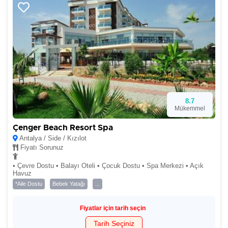
8.7
Mükemmel
Çenger Beach Resort Spa
Antalya / Side / Kızılot
Fiyatı Sorunuz
• Çevre Dostu • Balayı Oteli • Çocuk Dostu • Spa Merkezi • Açık
Havuz
*Aile Dostu
Bebek Yatağı
...
Fiyatlar için tarih seçin
Tarih Seçiniz