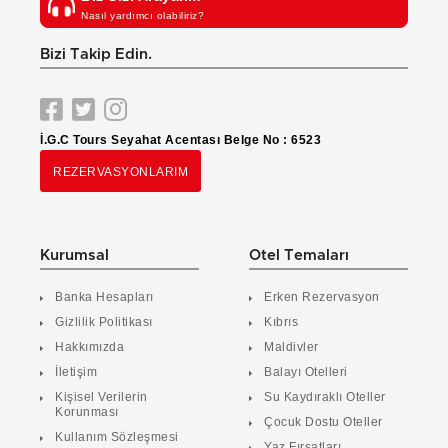
Nasıl yardımcı olabiliriz?
Bizi Takip Edin.
İ.G.C Tours Seyahat Acentası Belge No : 6523
REZERVASYONLARIM
Kurumsal
Otel Temaları
Banka Hesapları
Erken Rezervasyon
Gizlilik Politikası
Kıbrıs
Hakkımızda
Maldivler
İletişim
Balayı Otelleri
Kişisel Verilerin
Su Kaydıraklı Oteller
Korunması
Çocuk Dostu Oteller
Kullanım Sözleşmesi
Yaz Fırsatları